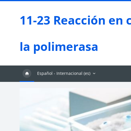
Salta al contenido principal
11-23 Reacción en 
la polimerasa
Español - Internacional ‎(es)‎