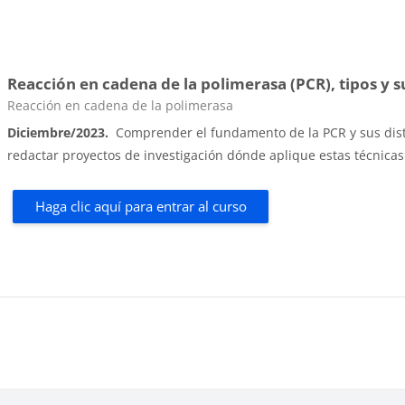
Reacción en cadena de la polimerasa (PCR), tipos y s
Categoría de cursos
Reacción en cadena de la polimerasa
Diciembre/2023.
Comprender el fundamento de la PCR y sus disti
redactar proyectos de investigación dónde aplique estas técnic
Haga clic aquí para entrar al curso